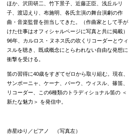
ほか、沢田研二、竹下景子、近藤正臣、浅丘ルリ
子、渡辺えり、布施明、各氏主演の舞台演劇の作
曲・音楽監督を担当してきた。（作曲家として手が
けた仕事はオフィシャルページに写真と共に掲載）
96年、カルロス・ヌネス氏の吹くリコーダーとウィ
スルを聴き、既成概念にとらわれない自由な発想に
衝撃を受ける。
笛の習得に40歳をすぎてゼロから取り組む。現在、
サンポーニャ、ケーナ、バーウ、ウィスル、篠笛、
リコーダー、この6種類のトラディショナル笛の ＜
新たな魅力＞ を発信中。
赤星ゆり／ピアノ （写真左）