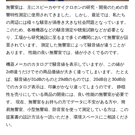
無響室は、主にスピーカやマイクロホンの研究・開発のための音
響特性測定に使用されてきました。 しかし、最近では、私たち
の周辺には様々な騒音が渦巻き大きな社会問題となっています。
このため、各種機器などの騒音測定や聴覚試験などが必要とな
り、工場から研究施設に至るまで多くの機関において無響室が設
置されています。 測定した無響室によって騒音値が違うことが
あります。 性能の良い無響室では、値が小さくでるのです。
機器メーカのカタログで騒音値を表示していますが、この値が
2dB違うだけでその商品価値が大きく違ってしまいます。 たとえ
ば、騒音値が31dBのものと29dBのものでは、20dB台と30dB台
でのカタログ表示は、印象がかなり違ってしまうのです。 静穏
性を売りにしている商品の開発には、良い性能の無響室が必要で
す。 現在、無響室をお持ちの方でデータに不安がある方や、簡
易無響室、小型無響箱、防音室を使って測定している方は、この
提案書の設計方法を一読いただき、環境スペースにご相談くださ
い。