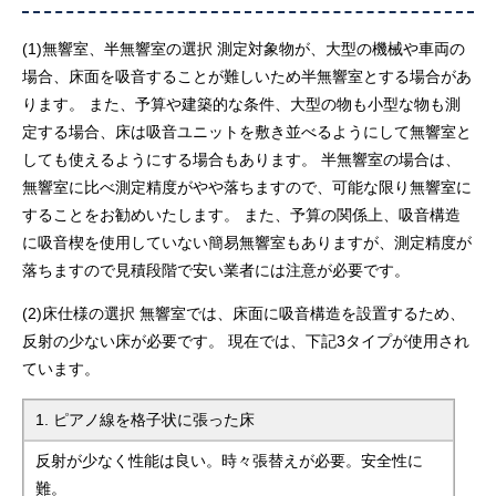
(1)無響室、半無響室の選択 測定対象物が、大型の機械や車両の
場合、床面を吸音することが難しいため半無響室とする場合があ
ります。 また、予算や建築的な条件、大型の物も小型な物も測
定する場合、床は吸音ユニットを敷き並べるようにして無響室と
しても使えるようにする場合もあります。 半無響室の場合は、
無響室に比べ測定精度がやや落ちますので、可能な限り無響室に
することをお勧めいたします。 また、予算の関係上、吸音構造
に吸音楔を使用していない簡易無響室もありますが、測定精度が
落ちますので見積段階で安い業者には注意が必要です。
(2)床仕様の選択 無響室では、床面に吸音構造を設置するため、
反射の少ない床が必要です。 現在では、下記3タイプが使用され
ています。
1. ピアノ線を格子状に張った床
反射が少なく性能は良い。時々張替えが必要。安全性に
難。