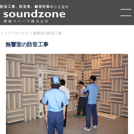
防音工事、防音室、騒音対策のことなら
トップ
>
サービス
>
無響室の防音工事
無響室の防音工事