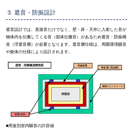
3. 遮音・防振設計
遮音設計では、直接音だけでなく、壁・床・天井に入射した音が
物体内を伝搬してくる音（固体伝搬音）があるため遮音・防振構
造（浮遮音層）が必要となります。遮音層仕様は、周囲環境騒音
や躯体の仕様により設計されます。
■用途別室内騒音の許容値