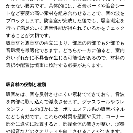
かせない要素です。具体的には、石膏ボードや遮音シー
トなど密度の高い素材を組み合わせることで、音の波を
ブロックします。防音室が完成した後でも、騒音測定を
行って満足のいく遮音性能が得られているかをチェック
することが大切です。
吸音材と遮音材の両立により、部屋の内部でも外部でも
音環境を最適化できます。どちらか一方に偏ると、室内
外いずれかに不具合が生じる可能性があるので、材料の
選択や配置は慎重に検討する必要があります。
吸音材の役割と種類
吸音材は、音を反射させにくい素材でできており、音波
を内部に取り込んで減衰させます。グラスウールやウレ
タンフォームのほかには、ポリエステル系の吸音パネル
なども有効です。これらの材質を壁面や天井、コーナー
部分に適切に設置すると、部屋全体の響きが整い、演奏
や録音などのクオリティを向上させることができます。