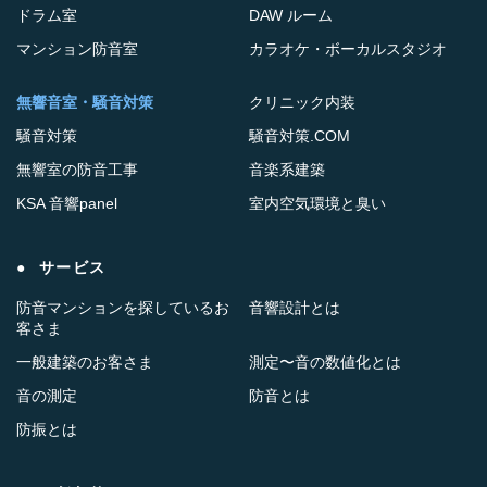
ドラム室
DAW ルーム
マンション防音室
カラオケ・ボーカルスタジオ
無響音室・騒音対策
クリニック内装
騒音対策
騒音対策.COM
無響室の防音工事
音楽系建築
KSA 音響panel
室内空気環境と臭い
サービス
防音マンションを探しているお
音響設計とは
客さま
一般建築のお客さま
測定〜音の数値化とは
音の測定
防音とは
防振とは