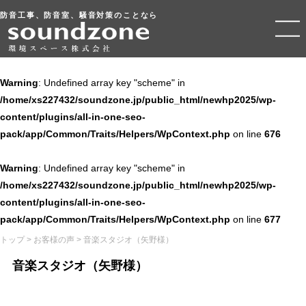
防音工事、防音室、騒音対策のことなら
Warning
: Undefined array key "scheme" in
/home/xs227432/soundzone.jp/public_html/newhp2025/wp-
content/plugins/all-in-one-seo-
pack/app/Common/Traits/Helpers/WpContext.php
on line
676
Warning
: Undefined array key "scheme" in
/home/xs227432/soundzone.jp/public_html/newhp2025/wp-
content/plugins/all-in-one-seo-
pack/app/Common/Traits/Helpers/WpContext.php
on line
677
トップ
>
お客様の声
>
音楽スタジオ（矢野様）
音楽スタジオ（矢野様）