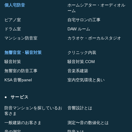
個人宅防音
ホームシアター・オーディオル
ーム
ピアノ室
自宅サロンの工事
ドラム室
DAW ルーム
マンション防音室
カラオケ・ボーカルスタジオ
無響音室・騒音対策
クリニック内装
騒音対策
騒音対策.COM
無響室の防音工事
音楽系建築
KSA 音響panel
室内空気環境と臭い
サービス
防音マンションを探しているお
音響設計とは
客さま
一般建築のお客さま
測定〜音の数値化とは
音の測定
防音とは