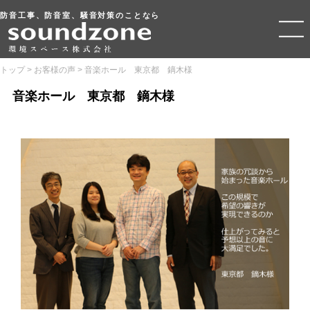
防音工事、防音室、騒音対策のことなら
トップ
>
お客様の声
>
音楽ホール 東京都 鏑木様
音楽ホール 東京都 鏑木様