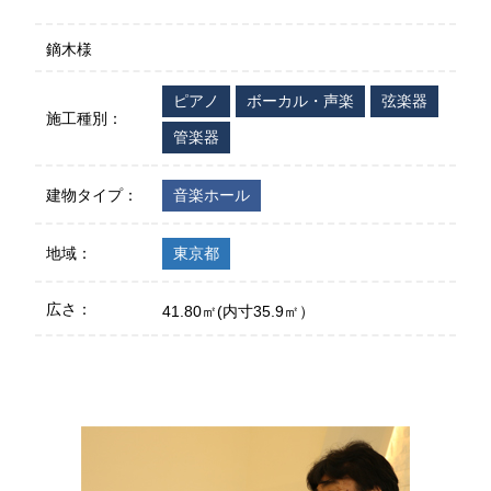
鏑木様
ピアノ
ボーカル・声楽
弦楽器
施工種別：
管楽器
建物タイプ：
音楽ホール
地域：
東京都
広さ：
41.80㎡(内寸35.9㎡）