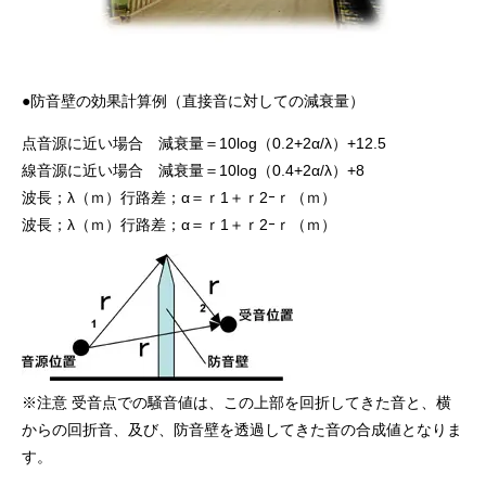
●防音壁の効果計算例（直接音に対しての減衰量）
点音源に近い場合 減衰量＝10log（0.2+2α/λ）+12.5
線音源に近い場合 減衰量＝10log（0.4+2α/λ）+8
波長；λ（ｍ）行路差；α＝ｒ1＋ｒ2ｰｒ（ｍ）
波長；λ（ｍ）行路差；α＝ｒ1＋ｒ2ｰｒ（ｍ）
※注意 受音点での騒音値は、この上部を回折してきた音と、横
からの回折音、及び、防音壁を透過してきた音の合成値となりま
す。