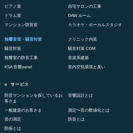
ピアノ室
自宅サロンの工事
ドラム室
DAW ルーム
マンション防音室
カラオケ・ボーカルスタジオ
無響音室・騒音対策
クリニック内装
騒音対策
騒音対策.COM
無響室の防音工事
音楽系建築
KSA 音響panel
室内空気環境と臭い
サービス
防音マンションを探しているお
音響設計とは
客さま
一般建築のお客さま
測定〜音の数値化とは
音の測定
防音とは
防振とは