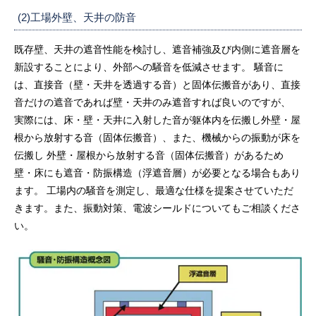
(2)工場外壁、天井の防音
既存壁、天井の遮音性能を検討し、遮音補強及び内側に遮音層を
新設することにより、外部への騒音を低減させます。 騒音に
は、直接音（壁・天井を透過する音）と固体伝搬音があり、直接
音だけの遮音であれば壁・天井のみ遮音すれば良いのですが、
実際には、床・壁・天井に入射した音が躯体内を伝搬し外壁・屋
根から放射する音（固体伝搬音）、また、機械からの振動が床を
伝搬し 外壁・屋根から放射する音（固体伝搬音）があるため
壁・床にも遮音・防振構造（浮遮音層）が必要となる場合もあり
ます。 工場内の騒音を測定し、最適な仕様を提案させていただ
きます。また、振動対策、電波シールドについてもご相談くださ
い。