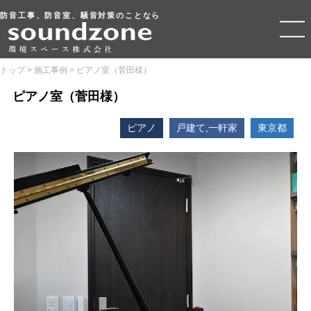
防音工事、防音室、騒音対策のことなら
トップ
>
施工事例
>
ピアノ室（菅田様）
ピアノ室（菅田様）
ピアノ
戸建て,一軒家
東京都