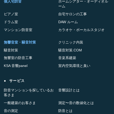
個人宅防音
ホームシアター・オーディオル
ーム
ピアノ室
自宅サロンの工事
ドラム室
DAW ルーム
マンション防音室
カラオケ・ボーカルスタジオ
無響音室・騒音対策
クリニック内装
騒音対策
騒音対策.COM
無響室の防音工事
音楽系建築
KSA 音響panel
室内空気環境と臭い
サービス
防音マンションを探しているお
音響設計とは
客さま
一般建築のお客さま
測定〜音の数値化とは
音の測定
防音とは