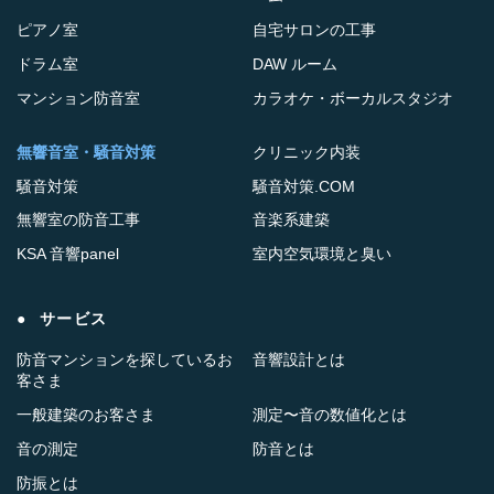
ピアノ室
自宅サロンの工事
ドラム室
DAW ルーム
マンション防音室
カラオケ・ボーカルスタジオ
無響音室・騒音対策
クリニック内装
騒音対策
騒音対策.COM
無響室の防音工事
音楽系建築
KSA 音響panel
室内空気環境と臭い
サービス
防音マンションを探しているお
音響設計とは
客さま
一般建築のお客さま
測定〜音の数値化とは
音の測定
防音とは
防振とは