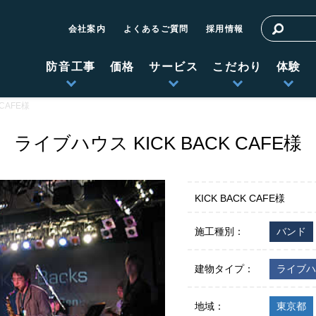
会社案内
よくあるご質問
採用情報
防音工事
価格
サービス
こだわり
体験
CAFE様
ライブハウス KICK BACK CAFE様
KICK BACK CAFE様
施工種別：
バンド
建物タイプ：
ライブハ
地域：
東京都