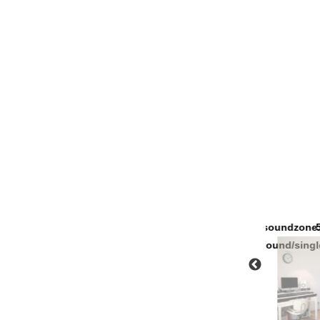
Warning
/home/xs227432/soundzone.jp/publ
571
content/themes/sound/single-
works.php