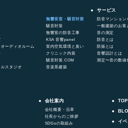
サービス
無響音室・騒音対策
防音マンション
騒音対策
一般建築のお客
無響室の防音工事
音の測定
室
KSA 音響panel
防音とは
・オーディオルーム
室内空気環境と臭い
防振とは
事
クリニック内装
音響設計とは
騒音対策.COM
測定〜音の数値
カルスタジオ
音楽系建築
会社案内
TOP
会社概要・沿革
BL
社長からのご挨拶
イベ
SDGsの取組み