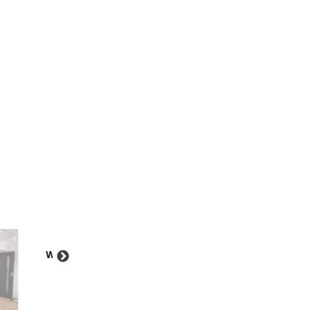
Warning
/home/xs227432/soundzone.jp/public_html/newh
571
content/themes/sound/single-
works.php