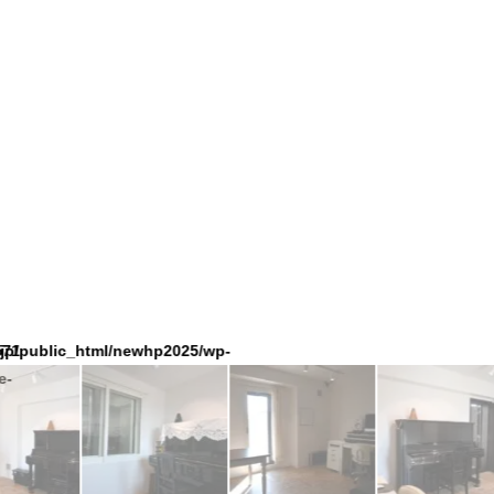
: Trying to access array offset on false in
on line
ic_html/newhp2025/wp-