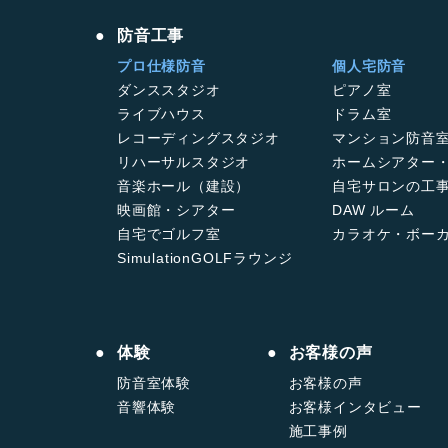
防音工事
プロ仕様防音
個人宅防音
ダンススタジオ
ピアノ室
ライブハウス
ドラム室
レコーディングスタジオ
マンション防音
リハーサルスタジオ
ホームシアター
音楽ホール（建設）
自宅サロンの工
映画館・シアター
DAW ルーム
自宅でゴルフ室
カラオケ・ボー
SimulationGOLFラウンジ
体験
お客様の声
防音室体験
お客様の声
音響体験
お客様インタビュー
施工事例