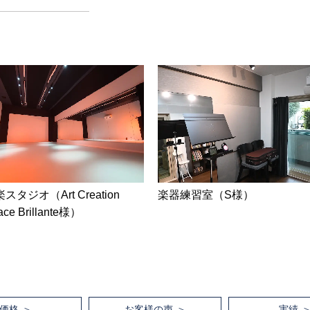
スタジオ（Art Creation
楽器練習室（S様）
ace Brillante様）
価格
お客様の声
実績