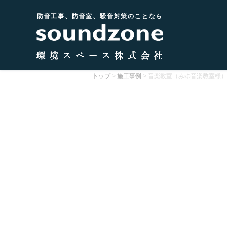
防音工事、防音室、騒音対策のことなら
トップ
>
施工事例
>
音楽教室（みゆ音楽教室様）
undzone.jp/public_html/newhp2025/wp-
themes/sound/single-works.php