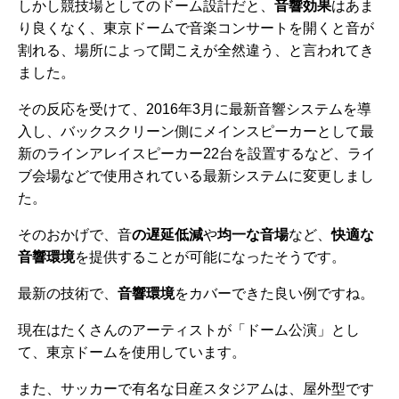
しかし競技場としてのドーム設計だと、
音響効果
はあま
り良くなく、東京ドームで音楽コンサートを開くと音が
割れる、場所によって聞こえが全然違う、と言われてき
ました。
その反応を受けて、2016年3月に最新音響システムを導
入し、バックスクリーン側にメインスピーカーとして最
新のラインアレイスピーカー22台を設置するなど、ライ
ブ会場などで使用されている最新システムに変更しまし
た。
そのおかげで、音
の遅延低減
や
均一な音場
など、
快適な
音響環境
を提供することが可能になったそうです。
最新の技術で、
音響環境
をカバーできた良い例ですね。
現在はたくさんのアーティストが「ドーム公演」とし
て、東京ドームを使用しています。
また、サッカーで有名な日産スタジアムは、屋外型です