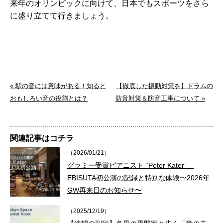
来年のオリンピックに向けて、日本でもスポーツをさら
に盛り立てて行きましょう。
« 駅の音には意味がある！知ると
【徹底した振動対策を】ドラムの
おもしろい音の役割とは？
防音対策＆防音工事について »
関連記事はコチラ
（2026/01/21）
グラミー受賞ピアニスト “Peter Kater”
EBISUTA初公演の記録と特別な体験〜2026年
GW再来日のお知らせ〜
（2025/12/19）