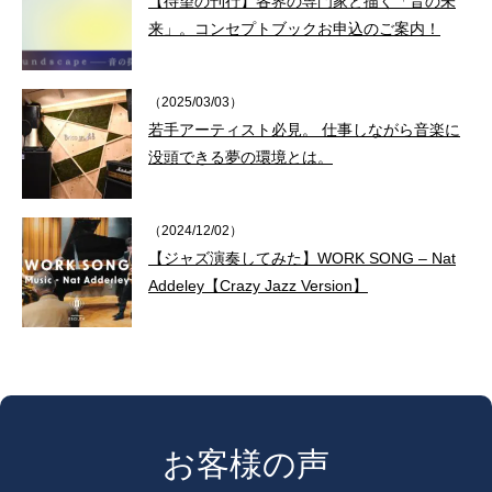
【待望の刊行】各界の専門家と描く「音の未
来」。コンセプトブックお申込のご案内！
（2025/03/03）
若手アーティスト必見。 仕事しながら音楽に
没頭できる夢の環境とは。
（2024/12/02）
【ジャズ演奏してみた】WORK SONG – Nat
Addeley【Crazy Jazz Version】
お客様の声