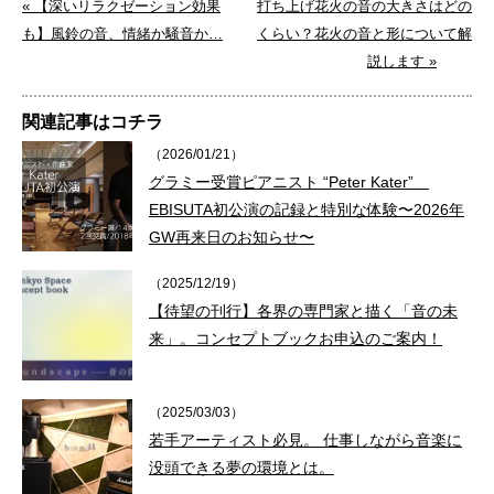
« 【深いリラクゼーション効果
打ち上げ花火の音の大きさはどの
も】風鈴の音、情緒か騒音か…
くらい？花火の音と形について解
説します »
関連記事はコチラ
（2026/01/21）
グラミー受賞ピアニスト “Peter Kater”
EBISUTA初公演の記録と特別な体験〜2026年
GW再来日のお知らせ〜
（2025/12/19）
【待望の刊行】各界の専門家と描く「音の未
来」。コンセプトブックお申込のご案内！
（2025/03/03）
若手アーティスト必見。 仕事しながら音楽に
没頭できる夢の環境とは。