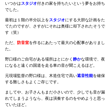
いつかは
スタジオ
付きの家を持ちたいという夢をお持ち
でした。
最初は１階の半分以上を
スタジオ
にする大胆な計画をた
てたのですが、さすがにそれは奥様に却下されたそうで
す（笑）
ただ、
防音室
を作るにあたって最大の心配事がありまし
た。
野口様のご自宅がある場所はとにかく
静か
な環境で、夜
になると遠くの国道を走る車の音が聞こえるほど。
元現場監督の野口様は、木造住宅で高い
遮音性能
を確保
する難しさもよくご存じです。
ましてや、お子さんもまだ小さいので、少しでも音が漏
れてしまうようなら、夜は演奏するのをやめようと思っ
ていたほど。