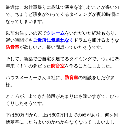
最近は、お仕事帰りに趣味で演奏を楽しむことが多いの
で、ちょうど演奏がのってくるタイミングが夜10時頃に
なってしまいます。
以前お住まいの家で
クレーム
をいただいた経験もあり、
遅い時間でも
ご近所に気兼ねなく
ドラムを叩けるような
防音室
が欲しいと、長い間思っていたそうです。
そして、新築でご自宅を建てるタイミングで、ついに25
年来（！）の夢だった
防音室
を作ることにしました。
ハウスメーカーさん４社に、
防音室
の相談をした守泉
様。
ところが、出てきた値段があまりにも違いすぎて、びっ
くりしたそうです。
下は50万円から、上は800万円までの幅があり、何を判
断基準にしたらよいのかわからなくなってしまいまし