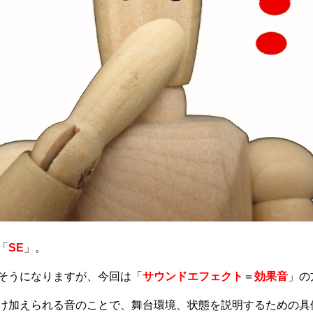
「
SE
」。
そうになりますが、今回は「
サウンドエフェクト
＝
効果音
」の
け加えられる音のことで、舞台環境、状態を説明するための具