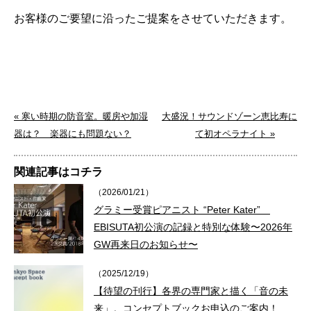
お客様のご要望に沿ったご提案をさせていただきます。
« 寒い時期の防音室。暖房や加湿
大盛況！サウンドゾーン恵比寿に
器は？ 楽器にも問題ない？
て初オペラナイト »
関連記事はコチラ
（2026/01/21）
グラミー受賞ピアニスト “Peter Kater”
EBISUTA初公演の記録と特別な体験〜2026年
GW再来日のお知らせ〜
（2025/12/19）
【待望の刊行】各界の専門家と描く「音の未
来」。コンセプトブックお申込のご案内！